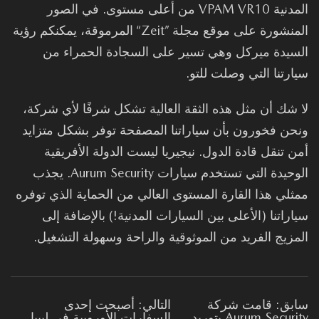
المدنية VPAM VR10 من أعلى مستوى. في الصور
المنشورة على موقع مجلة ”Zeit“ المرموقة، يمكنكم رؤية
سيدة ميركل وهي تسير على السجادة الحمراء من
ارتنا التي وصلت للتو.
 شك أن مثل هذه الثقة العالية تشكل شرفًا لأي شركة،
حن فخورون بأن سياراتنا المصفحة توفر بشكل متزايد
ن تنقل قادة الدول. نيجيريا ليست الدولة الأفريقية
الوحيدة التي تستخدم سيارات Aurum Security. يجذب
ثلي هذا القارة المستوى العالي من الحماية الذي توفره
اراتنا (الأعلى بين السيارات المدنية!) بالإضافة إلى
مزيج الفريد من الموثوقية والراحة وسهولة التشغيل.
بق: قامت شركة
التالي: أصبحت إحدى
Aurum Security بتوريد
السفارات الأوروبية في ليبيا