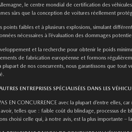
Allemagne, le centre mondial de certification des véhicules
ommes sûrs que la conception de voitures réellement protég
es points faibles et à plusieurs explosions, simulant différ
es données nécessaires à l’évaluation des dommages potentie
éveloppement et la recherche pour obtenir le poids minim
ements de fabrication européenne et formons régulièremen
 plupart de nos concurrents, nous garantissons que tout vé
é.
ES ENTREPRISES SPÉCIALISÉES DANS LES VÉHICUL
EN CONCURRENCE avec la plupart d’entre elles, car nous
avoir, telles que : faible coût du blindage, processus de bl
s choisi celle qui, à notre avis, est la plus importante – l