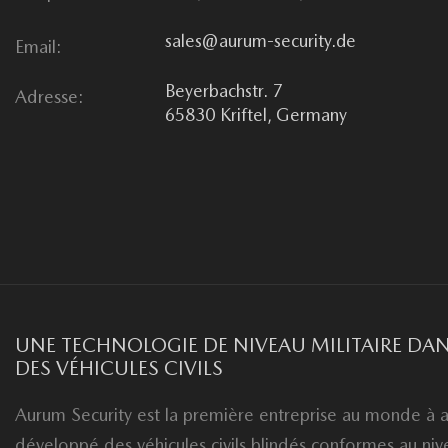
sales@aurum-security.de
Email:
Beyerbachstr. 7
Adresse:
65830 Kriftel, Germany
UNE TECHNOLOGIE DE NIVEAU MILITAIRE DA
DES VÉHICULES CIVILS
Aurum Security est la première entreprise au monde à a
développé des véhicules civils blindés conformes au ni