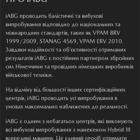
iABG
проводить балістичні та вибухові
випробування відповідно до національних та
міжнародних стандартів, таких як VPAM BRV
1999/2009, STANAG 4569, VPAM ERV 2010.
Завдяки надійності та об’єктивності отриманих
результатів
iABG
є постійним партнером збройних
сил Німеччини та провідних німецьких виробників
військової техніки.
На відміну від більшості інших сертифікаційних
центрів,
iABG
проводить усі випробування в
умовах максимально наближених до реальності.
iABG
є одним з небагатьох центрів, які виконують
всі вибухові випробування з манекеном Hybrid III
всередині машини. Це єдиний спосіб отримати