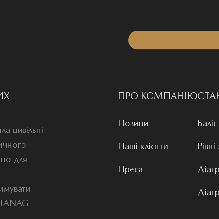
ИХ
ПРО КОМПАНІЮ
СТА
Новини
Баліс
ла цивільні
тичного
Наші клієнти
Рівні
чно для
Преса
Діагр
римувати
Діагр
 STANAG