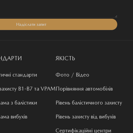
НДАРТИ
ЯКІСТЬ
тичні стандарти
Фото / Відео
 захисту B1-B7 та VPAM
Порівняння автомобілів
ама з балістики
Рівень балістичного захисту
ама вибухів
Рівень захисту від вибухів
Сертифікаційні центри