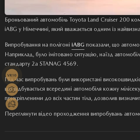
Броньований автомобіль Toyota Land Cruiser 200 ко
iABG у Німеччині, який вважається одним із найвизн
Випробування на полігоні
iABG
показали, що автомоб
Наприклад, було імітовано ситуацію, наїзд автомобіл
стандарту 2а STANAG 4569.
Під час випробувань були використані високошвидкіс
що відбувається всередині автомобіля кожну мілісеку
прикріпленими до всіх частин тіла, дозволив визначи
Переглянути відео проходження випробувань автомо