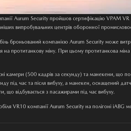
мпанії Aurum Security пройшов сертифікацію VPAM VR 1
аніших випробувальних центрів оборонної промисловості
іль броньований компанією Aurum Security може витрим
я на протитанкову міну. При цьому протитанкова міна м
ні камери (500 кадрів за секунду) та манекени, що по
нду під час та після вибуху, а манекен, оснащений датч
ти, що відбувається з пасажирами під час вибуху.
біля VR10 компанії Aurum Security на полігоні iABG 