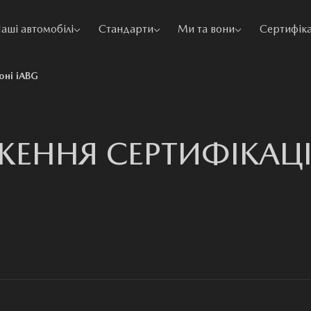
аші автомобілі
Стандарти
Ми та вони
Сертифіка
оні iABG
ЕННЯ СЕРТИФІКАЦІЇ