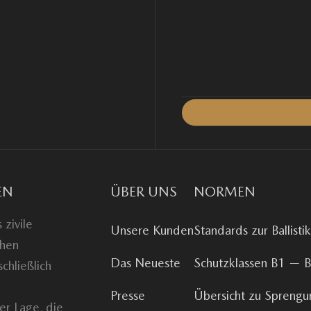
EN
ÜBER UNS
NORMEN
zivile
Unsere Kunden
Standards zur Ballistik
chen
Das Neueste
Schutzklassen B1 —
chließlich
Presse
Übersicht zu Spreng
er Lage, die