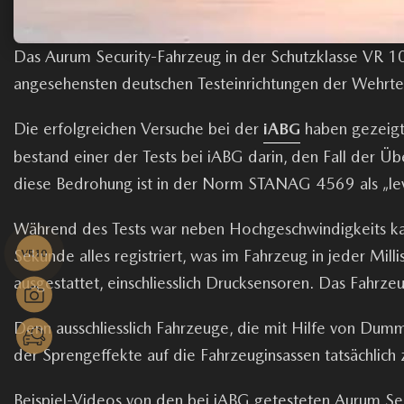
Das Aurum Security-Fahrzeug in der Schutzklasse VR 10 
angesehensten deutschen Testeinrichtungen der Wehrtec
Die erfolgreichen Versuche bei der
iABG
haben gezeigt,
bestand einer der Tests bei iABG darin, den Fall der Ü
diese Bedrohung ist in der Norm STANAG 4569 als „leve
Während des Tests war neben Hochgeschwindigkeits ka
Sekunde alles registriert, was im Fahrzeug in jeder Mi
ausgestattet, einschliesslich Drucksensoren. Das Fahrz
Denn ausschliesslich Fahrzeuge, die mit Hilfe von Dum
der Sprengeffekte auf die Fahrzeuginsassen tatsächlich
Beispiel-Videos von den bei iABG getesteten Aurum Se