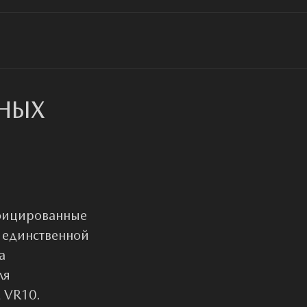
НЫХ
Н
ифицированные
я единственной
а
ля
 VR10.