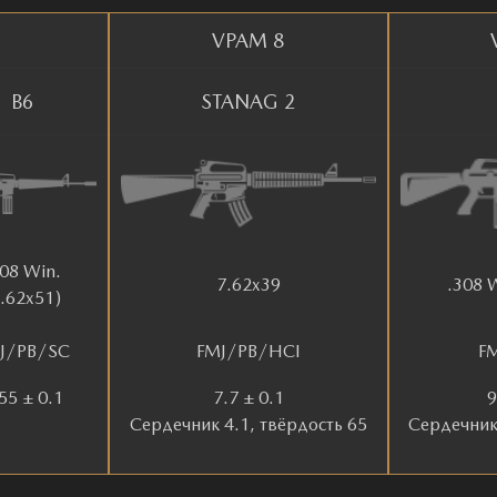
VPAM 8
B6
STANAG 2
308 Win.
7.62x39
.308 
7.62x51)
J/PB/SC
FMJ/PB/HCI
F
55 ± 0.1
7.7 ± 0.1
9
Сердечник 4.1, твёрдость 65
Сердечник 