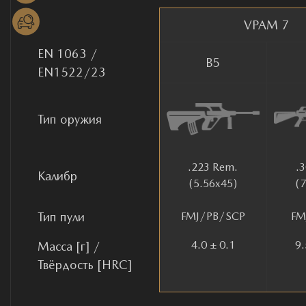
VPAM 7
EN 1063 /
B5
EN1522/23
Тип оружия
.223 Rem.
.
Калибр
(5.56x45)
(
Тип пули
FMJ/PB/SCP
FM
4.0 ± 0.1
9.
Масса [г] /
Твёрдость [HRC]