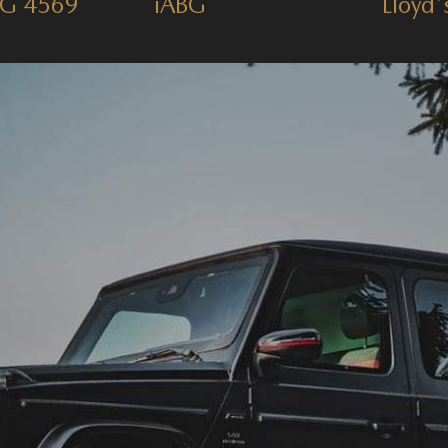
G 4569
iABG
Lloyd'