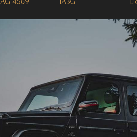
NAG 4569
iABG
Ll