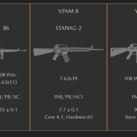
VPAM 8
B6
STANAG 2
308 Win.
7.62x39
308 W
7.62x51)
J/PB/SC
FMJ/PB/HCI
F
55 ± 0.1
7.7 ± 0.1
9
Core 4.1, Hardness 65
Kern 