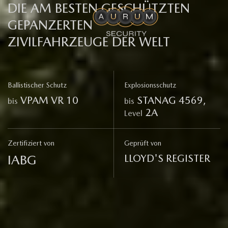
DIE AM BESTEN GESCHÜTZTEN
GEPANZERTEN
ZIVILFAHRZEUGE DER WELT
Ballistischer Schutz
Explosionsschutz
VPAM VR 10
STANAG 4569,
bis
bis
2A
Level
Zertifiziert von
Geprüft von
IABG
LLOYD'S REGISTER